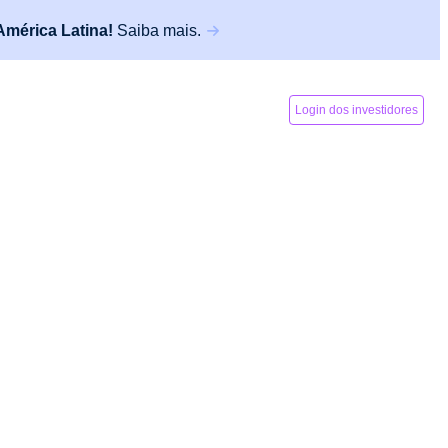
América Latina!
Saiba mais.
ortuguês
Login de parceiros
Login dos investidores
Empréstimo