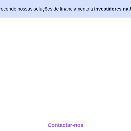
recendo nossas soluções de financiamento a
investidores na 
s
Parceiros
Sobre
Blog
Fale com a gente
P
Pré-Aprovação 
Contactar-nos