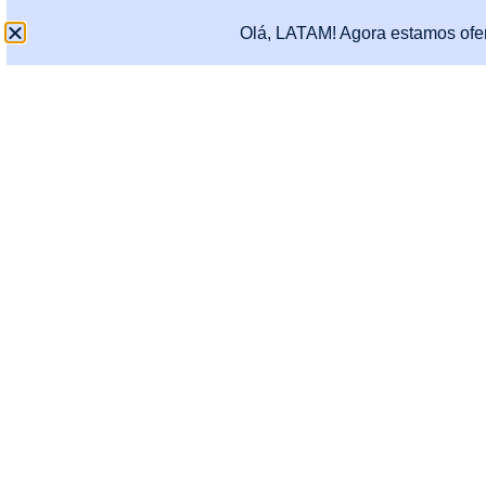
Olá, LATAM! Agora estamos ofe
Programas
Taxa
Carta De 