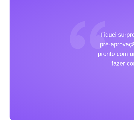
"Fiquei surpr
pré-aprovaç
pronto com um
fazer c