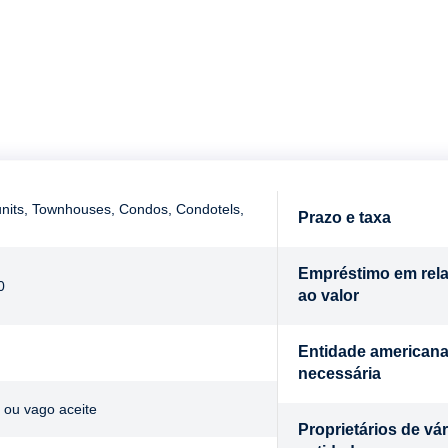
units, Townhouses, Condos, Condotels,
Prazo e taxa
Empréstimo em rel
0
ao valor
Entidade american
necessária
 ou vago aceite
Proprietários de vár