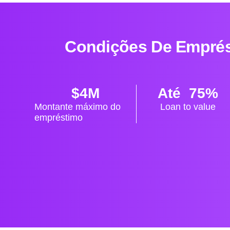
Condições De Emprést
$
4
M
Até  
75
%
Montante máximo do
Loan to value
empréstimo