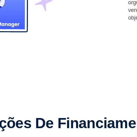
org
ven
obj
ções De Financiame