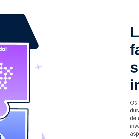
L
f
s
i
Os 
dur
de 
inv
asp