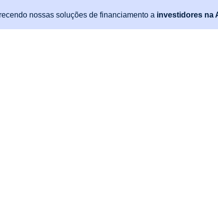
recendo nossas soluções de financiamento a
investidores na 
s
Parceiros
Sobre
Blog
Fale com a gente
P
l De Curta Te
Empréstimos
 as suas propriedades de aluguer para fé