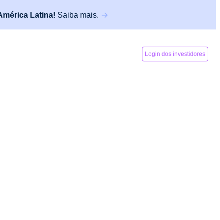
América Latina!
Saiba mais.
ortuguês
Login de parceiros
Login dos investidores
mporada
rias nos EUA